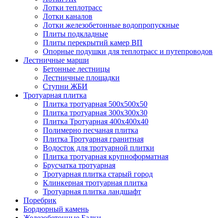
Лотки теплотрасс
Лотки каналов
Лотки железобетонные водопропускные
Плиты подкладные
Плиты перекрытий камер ВП
Опорные подушки для теплотрасс и путепроводов
Лестничные марши
Бетонные лестницы
Лестничные площадки
Ступни ЖБИ
Тротуарная плитка
Плитка тротуарная 500х500х50
Плитка тротуарная 300х300х30
Плитка Тротуарная 400x400x40
Полимерно песчаная плитка
Плитка Тротуарная гранитная
Водосток для тротуарной плитки
Плитка тротуарная крупноформатная
Брусчатка тротуарная
Тротуарная плитка старый город
Клинкерная тротуарная плитка
Тротуарная плитка ландшафт
Поребрик
Бордюрный камень
Железобетонные Балки