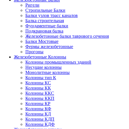
Ригели
Стропильные Балки
Балки узлов трасс каналов
Балка строительная
Фундаментные балки
Подкрановая балка
Железобетонные балки таврового сечения
Балки Мостовые
Фермы железобетонные
Прогоны
Железобетонные Колонны
Колонны промышленных зданий
Несущие колонны
Монолитные колонны
Колонны тип К
Колонны КС
Колонны КК
Колонны ККС
Колонны ККП
Колонны КР
Колонны КФ
Колонны КД
Колонны КДП
Колонны КДФ