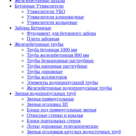
Железобетонные шпалы
Бетонные Утяжелители
Утяжелители УБО
Утяжелители клиновидные
Утяжелители кольцевые
Заборы Бетонные
Фундамент для бетонного забора
Плита заборная
Железобетонные трубы
Труба бетонная 1000 мм
Труба железобетонная 800 мм
Трубы безнапорные раструбные
Трубы напорные раструбные
Трубы дорожные
Трубы коллекторов
Элементы водопропускной трубы
Железобетонные водопропускные трубы
Звенья водопропускных труб
Звенья прямоугольные
Звенья оголовка ЗП
Блоки под прямоугольные звенья
Откосные стенки и крылья
Блоки портальных стенок
Лотки дорожные телескопические
Звенья оголовков круглых водосточных труб