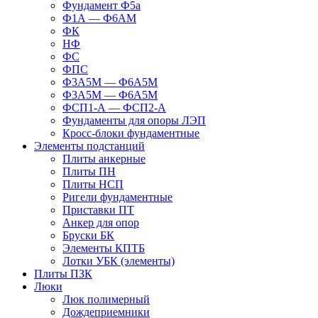
Фундамент Ф5а
Ф1А — Ф6АМ
ФК
НФ
ФС
ФПС
Ф3А5М — Ф6А5М
Ф3А5М — Ф6А5М
ФСП1-А — ФСП2-А
Фундаменты для опоры ЛЭП
Кросс-блоки фундаментные
Элементы подстанций
Плиты анкерные
Плиты ПН
Плиты НСП
Ригели фундаментные
Приставки ПТ
Анкер для опор
Бруски БК
Элементы КПТБ
Лотки УБК (элементы)
Плиты ПЗК
Люки
Люк полимерный
Дождеприемники