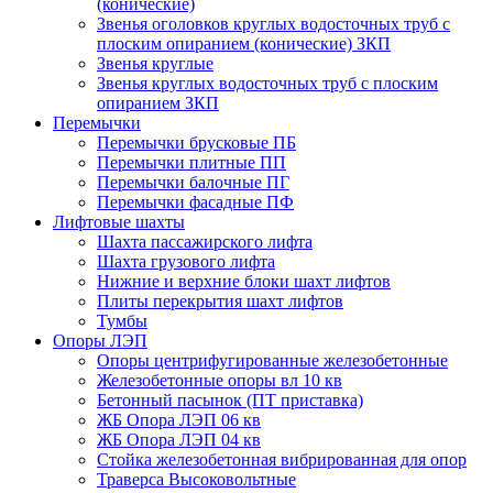
(конические)
Звенья оголовков круглых водосточных труб с
плоским опиранием (конические) ЗКП
Звенья круглые
Звенья круглых водосточных труб с плоским
опиранием ЗКП
Перемычки
Перемычки брусковые ПБ
Перемычки плитные ПП
Перемычки балочные ПГ
Перемычки фасадные ПФ
Лифтовые шахты
Шахта пассажирского лифта
Шахта грузового лифта
Нижние и верхние блоки шахт лифтов
Плиты перекрытия шахт лифтов
Тумбы
Опоры ЛЭП
Опоры центрифугированные железобетонные
Железобетонные опоры вл 10 кв
Бетонный пасынок (ПТ приставка)
ЖБ Опора ЛЭП 06 кв
ЖБ Опора ЛЭП 04 кв
Стойка железобетонная вибрированная для опор
Траверса Высоковольтные