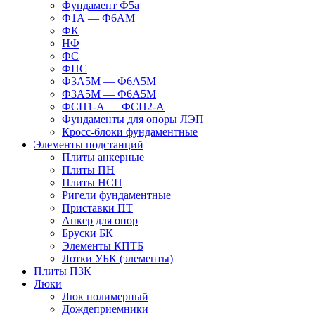
Фундамент Ф5а
Ф1А — Ф6АМ
ФК
НФ
ФС
ФПС
Ф3А5М — Ф6А5М
Ф3А5М — Ф6А5М
ФСП1-А — ФСП2-А
Фундаменты для опоры ЛЭП
Кросс-блоки фундаментные
Элементы подстанций
Плиты анкерные
Плиты ПН
Плиты НСП
Ригели фундаментные
Приставки ПТ
Анкер для опор
Бруски БК
Элементы КПТБ
Лотки УБК (элементы)
Плиты ПЗК
Люки
Люк полимерный
Дождеприемники