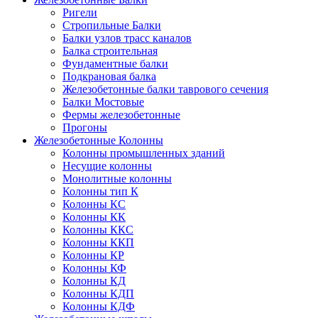
Ригели
Стропильные Балки
Балки узлов трасс каналов
Балка строительная
Фундаментные балки
Подкрановая балка
Железобетонные балки таврового сечения
Балки Мостовые
Фермы железобетонные
Прогоны
Железобетонные Колонны
Колонны промышленных зданий
Несущие колонны
Монолитные колонны
Колонны тип К
Колонны КС
Колонны КК
Колонны ККС
Колонны ККП
Колонны КР
Колонны КФ
Колонны КД
Колонны КДП
Колонны КДФ