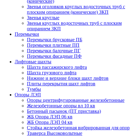
(конические)
Звенья оголовков круглых водосточных труб с
плоским опиранием (конические) ЗКП
Звенья круглые
Звенья круглых водосточных труб с плоским
опиранием ЗКП
Перемычки
Перемычки брусковые ПБ
Перемычки плитные ПП
Перемычки балочные ПГ
Перемычки фасадные ПФ
Лифтовые шахты
Шахта пассажирского лифта
Шахта грузового лифта
Нижние и верхние блоки шахт лифтов
Плиты перекрытия шахт лифтов
Тумбы
Опоры ЛЭП
Опоры центрифугированные железобетонные
Железобетонные опоры вл 10 кв
Бетонный пасынок (ПТ приставка)
ЖБ Опора ЛЭП 06 кв
ЖБ Опора ЛЭП 04 кв
Стойка железобетонная вибрированная для опор
Траверса Высоковольтные