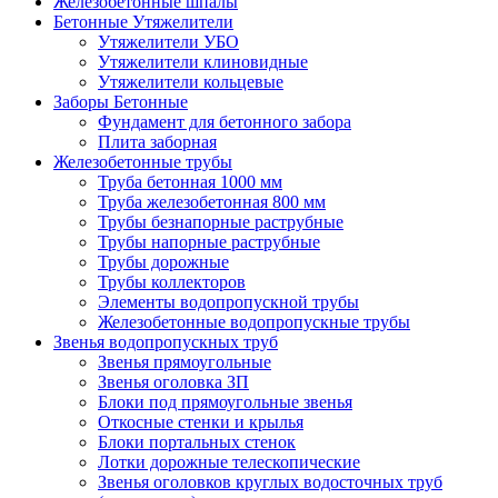
Железобетонные шпалы
Бетонные Утяжелители
Утяжелители УБО
Утяжелители клиновидные
Утяжелители кольцевые
Заборы Бетонные
Фундамент для бетонного забора
Плита заборная
Железобетонные трубы
Труба бетонная 1000 мм
Труба железобетонная 800 мм
Трубы безнапорные раструбные
Трубы напорные раструбные
Трубы дорожные
Трубы коллекторов
Элементы водопропускной трубы
Железобетонные водопропускные трубы
Звенья водопропускных труб
Звенья прямоугольные
Звенья оголовка ЗП
Блоки под прямоугольные звенья
Откосные стенки и крылья
Блоки портальных стенок
Лотки дорожные телескопические
Звенья оголовков круглых водосточных труб