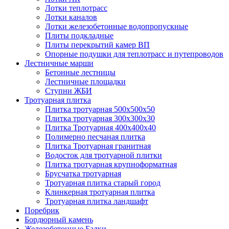
Лотки теплотрасс
Лотки каналов
Лотки железобетонные водопропускные
Плиты подкладные
Плиты перекрытий камер ВП
Опорные подушки для теплотрасс и путепроводов
Лестничные марши
Бетонные лестницы
Лестничные площадки
Ступни ЖБИ
Тротуарная плитка
Плитка тротуарная 500х500х50
Плитка тротуарная 300х300х30
Плитка Тротуарная 400x400x40
Полимерно песчаная плитка
Плитка Тротуарная гранитная
Водосток для тротуарной плитки
Плитка тротуарная крупноформатная
Брусчатка тротуарная
Тротуарная плитка старый город
Клинкерная тротуарная плитка
Тротуарная плитка ландшафт
Поребрик
Бордюрный камень
Железобетонные Балки